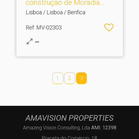
construção de Moradia.​..
Lisboa / Lisboa / Benfica
Ref
: MV-02303
2
1
3
AMAVISION PROPERTIES
Amazing Vision Consulting, Lda
AMI: 12398
Praceta do Comércio, 18