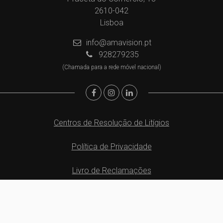
2610-042
Lisboa
info@amavision.pt
928279235
(Chamada para a rede móvel nacional)
Centros de Resolução de Litígios
Política de Privacidade
Livro de Reclamações
Website e CRM Imobiliário