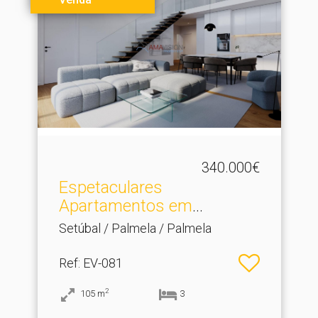
340.000€
Espetaculares
Apartamentos em
Empreendimento .​..
Setúbal / Palmela / Palmela
Ref
: EV-081
2
105
m
3