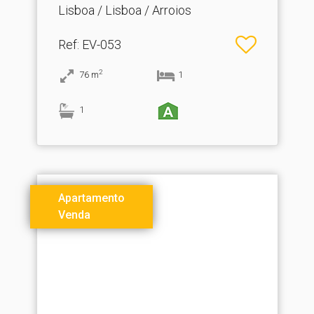
Lisboa / Lisboa / Arroios
Ref
: EV-053
2
76
m
1
1
Apartamento
Venda