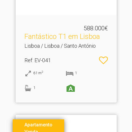
588.000€
Fantástico T1 em Lisboa
Lisboa / Lisboa / Santo António
Ref
: EV-041
2
61
m
1
1
Apartamento
Venda