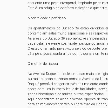
enquanto uma peça intemporal, inspirado pelas mem
Este é um refúgio de conforto e elegância que permite
Modernidade e perfeição

Os apartamentos do Ducado 39 estão divididos ent
contemplam salas muito espaçosas e as respetivas á
As áreas do Ducado 39 são aprazíveis e pensadas p
cada detalhe e elementos modernos que potenciam a
O estacionamento privativo, o serviço de porteiro 
Já a penthouse, conta ainda com piscina e um terra
O melhor de Lisboa

Na Avenida Duque de Loulé, uma das mais prestigia
outras importantes zonas como a Avenida da Liberd
Daqui é possível chegar através de uma curta cami
conte com um inúmero leque de facilidades, serviç
zonas históricas e de muitas outras experiências.

Aqui concentram-se ainda diversas opções de trans
para se movimentar dentro ou para fora da cidade, 