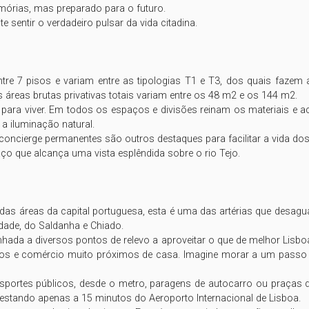
órias, mas preparado para o futuro.

 sentir o verdadeiro pulsar da vida citadina.

re 7 pisos e variam entre as tipologias T1 e T3, dos quais fazem
reas brutas privativas totais variam entre os 48 m2 e os 144 m2.

ara viver. Em todos os espaços e divisões reinam os materiais e ac
 iluminação natural.

e concierge permanentes são outros destaques para facilitar a vida do
ço que alcança uma vista esplêndida sobre o rio Tejo.

das áreas da capital portuguesa, esta é uma das artérias que desag
ade, do Saldanha e Chiado.

nhada a diversos pontos de relevo a aproveitar o que de melhor Lisb
os e comércio muito próximos de casa. Imagine morar a um passo dos
portes públicos, desde o metro, paragens de autocarro ou praças de
estando apenas a 15 minutos do Aeroporto Internacional de Lisboa.
