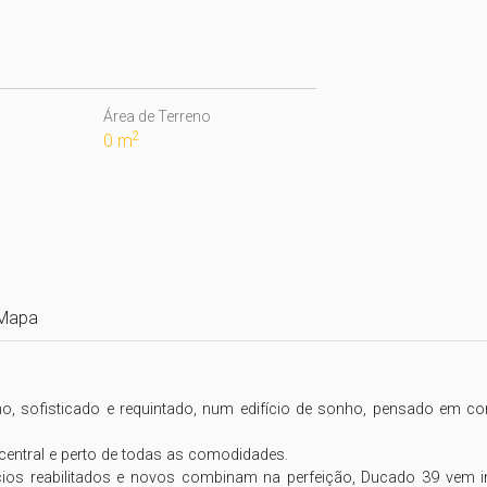
Área de Terreno
2
0 m
Mapa
o, sofisticado e requintado, num edifício de sonho, pensado em c
entral e perto de todas as comodidades.

ios reabilitados e novos combinam na perfeição, Ducado 39 vem ins