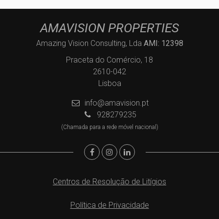
AMAVISION PROPERTIES
Amazing Vision Consulting, Lda
AMI: 12398
Praceta do Comércio, 18
2610-042
Lisboa
info@amavision.pt
928279235
(Chamada para a rede móvel nacional)
Centros de Resolução de Litígios
Política de Privacidade