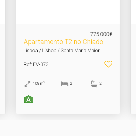
775.000€
Apartamento T2 no Chiado
Lisboa / Lisboa / Santa Maria Maior
Ref
: EV-073
2
108
m
2
2