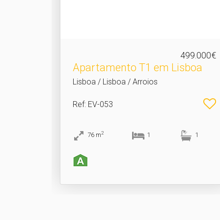
499.000€
Apartamento T1 em Lisboa
Lisboa / Lisboa / Arroios
Ref
: EV-053
2
76
m
1
1