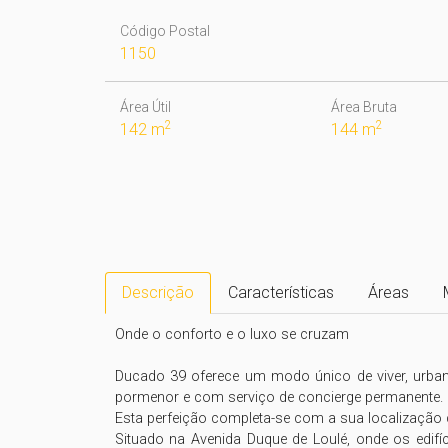
Código Postal
1150
Área Útil
Área Bruta
2
2
142 m
144 m
Descrição
Características
Áreas
Onde o conforto e o luxo se cruzam

Ducado 39 oferece um modo único de viver, urban
pormenor e com serviço de concierge permanente.

Esta perfeição completa-se com a sua localização c
Situado na Avenida Duque de Loulé, onde os edifíc